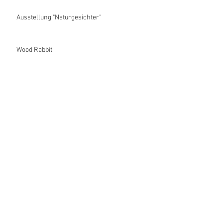
Ausstellung "Naturgesichter"
Wood Rabbit
Eastersundaybunny
Archive
Dezember 2020
(1)
1 Beitrag
September 2020
(2)
2 Beiträge
April 2020
(1)
1 Beitrag
November 2019
(1)
1 Beitrag
Dezember 2018
(2)
2 Beiträge
April 2018
(3)
3 Beiträge
März 2018
(2)
2 Beiträge
März 2017
(2)
2 Beiträge
Februar 2017
(1)
1 Beitrag